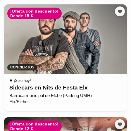
¡Oferta con descuento!
Desde 15 €
CONCIERTOS
✱
¡Solo hoy!
Sidecars en Nits de Festa Elx
Barraca municipal de Elche (Parking UMH)
Elx/Elche
¡Oferta con descuento!
Desde 12 €