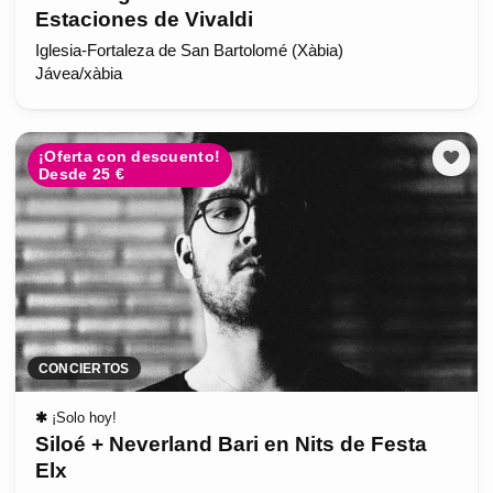
Estaciones de Vivaldi
Iglesia-Fortaleza de San Bartolomé (Xàbia)
Jávea/xàbia
¡Oferta con descuento!
Desde 25 €
CONCIERTOS
✱
¡Solo hoy!
Siloé + Neverland Bari en Nits de Festa
Elx