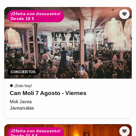
¡Oferta con descuento!
Desde 18 €
CONCIERTOS
✱
¡Solo hoy!
Can Moli 7 Agosto - Viernes
Molí Javea
Jávea/xàbia
¡Oferta con descuento!
Desde 21.5 €