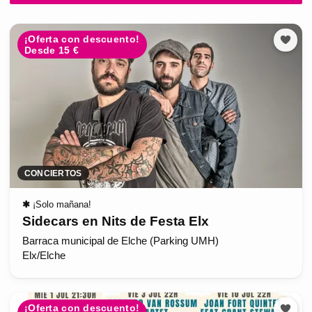
¡Oferta con descuento!
Desde 15 €
CONCIERTOS
✱
¡Solo mañana!
Sidecars en Nits de Festa Elx
Barraca municipal de Elche (Parking UMH)
Elx/Elche
¡Oferta con descuento!