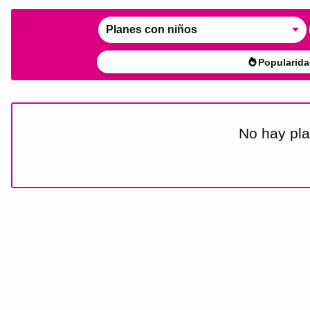
Planes con niños
Popularida
No hay pla