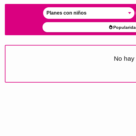
Planes con niños
Popularida
No hay 