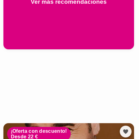
Ver más recomendaciones
¡Oferta con descuento!
Desde 22 €