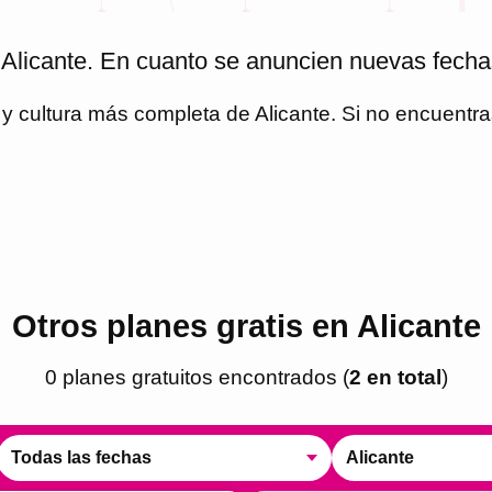
 Alicante. En cuanto se anuncien nuevas fecha
o y cultura más completa de
Alicante
. Si no encuentr
Otros planes gratis en Alicante
0
plan
es
gratuito
s
encontrado
s
(
2
en total
)
Todas las fechas
Alicante