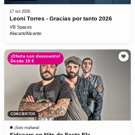
17 oct 2026
Leoni Torres - Gracias por tanto 2026
VB Spaces
Alacant/Alicante
¡Oferta con descuento!
Desde 15 €
CONCIERTOS
✱
¡Solo mañana!
Sidecars en Nits de Festa Elx