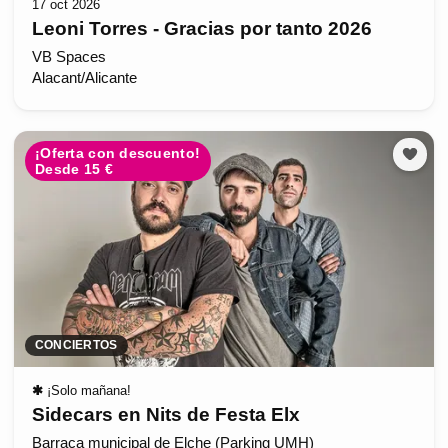
17 oct 2026
Leoni Torres - Gracias por tanto 2026
VB Spaces
Alacant/Alicante
¡Oferta con descuento!
Desde 15 €
CONCIERTOS
✱
¡Solo mañana!
Sidecars en Nits de Festa Elx
Barraca municipal de Elche (Parking UMH)