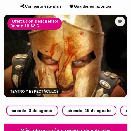
Compartir este plan
Guardar en favoritos
¡Oferta con descuento!
Desde 16.83 €
TEATRO Y ESPECTÁCULOS
sábado, 8 de agosto
sábado, 15 de agosto
sá
Más información y reserva de entradas